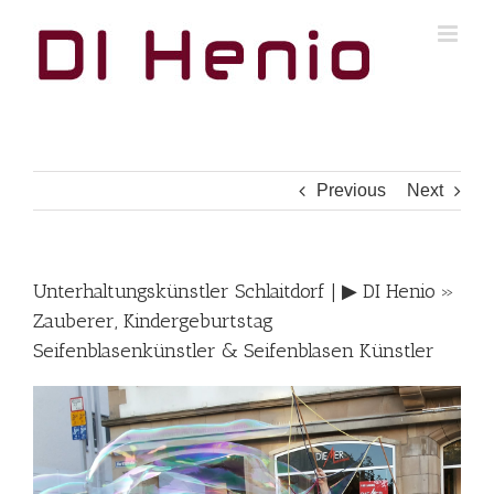
Skip
to
content
Previous
Next
Unterhaltungskünstler Schlaitdorf | ▶︎ DI Henio »
Zauberer, Kindergeburtstag
Seifenblasenkünstler & Seifenblasen Künstler